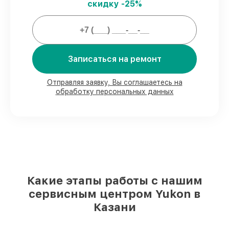
скидку -25%
починки.
Мы гарантируем:
Записаться на ремонт
80%
работ в вашем присутствии
90%
комплектующих для прицелов
ночного видения на складе или быстро
Отправляя заявку, Вы соглашаетесь на
обработку персональных данных
поставляются
Качественные реплики и
оригинальные детали по вашему
выбору
– для любого бюджета
85%
работ в течение пары часов, если
мастер приступает к сервису сразу
Какие этапы работы с нашим
сервисным центром Yukon в
Казани