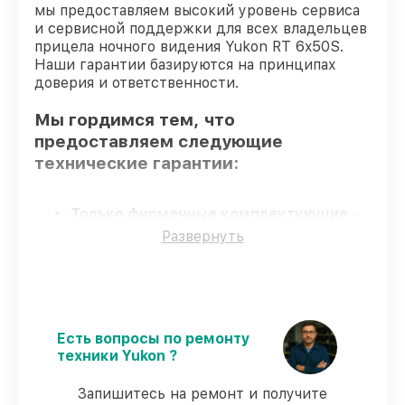
мы предоставляем высокий уровень сервиса
и сервисной поддержки для всех владельцев
прицела ночного видения Yukon RT 6x50S.
Наши гарантии базируются на принципах
доверия и ответственности.
Мы гордимся тем, что
предоставляем следующие
технические гарантии:
Только фирменные комплектующие
–
только подлинные комплектующие.
Развернуть
Опытные мастера
– проверенные
специалисты с опытом и сертификацией.
Выполнение работ вовремя
–
соблюдаем сроки восстановления
прицела ночного видения RT 6x50S,
Есть вопросы по ремонту
согласованные с клиентом.
техники Yukon ?
Гарантийное обслуживание
–
предоставляем официальное
Запишитесь на ремонт и получите
гарантийное сопровождение после