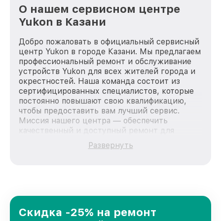
О нашем сервисном центре
Yukon в Казани
Добро пожаловать в официальный сервисный
центр Yukon в городе Казани. Мы предлагаем
профессиональный ремонт и обслуживание
устройств Yukon для всех жителей города и
окрестностей. Наша команда состоит из
сертифицированных специалистов, которые
постоянно повышают свою квалификацию,
чтобы предоставить вам лучший сервис.
Миссия нашего центра — обеспечить
качественный и доступный ремонт для
каждого пользователя продукции Yukon, вне
Развернуть
зависимости от сложности поломки. Мы
стремимся к тому, чтобы каждый клиент был
удовлетворен скоростью и качеством
предоставляемых услуг. Наша цель — стать
лучшим сервисным центром Yukon в городе
Казани, постоянно повышая уровень доверия
и лояльности наших клиентов.
Скидка -25% на ремонт