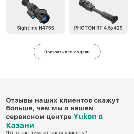
Замена дисплея (экрана) RT 6x50S
от 750₽
Yukon
Прошивка (Обновление ПО) RT 6x50S
от 450₽
Yukon
Sightline N475S
PHOTON RT 4.5x42S
Ремонт платы управления
от 750₽
(восстановление) RT 6x50S Yukon
Показать все модели
Восстановление после попадания влаги
от 650₽
RT 6x50S Yukon
Ремонт Wi-Fi RT 6x50S Yukon
от 650₽
Ремонт разъема RT 6x50S Yukon
от 590₽
Ремонт капиллярной трубки RT 6x50S
от 450₽
Yukon
Отзывы наших клиентов скажут
больше, чем мы о нашем
Yukon в
сервисном центре
Казани
Что о нас думают наши клиенты?