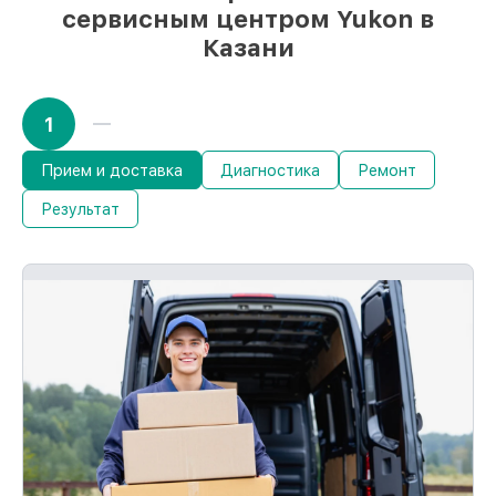
немедленном начале работ
сервисным центром Yukon в
Казани
1
Прием и доставка
Диагностика
Ремонт
Результат