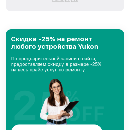
зависимости от сложности поломки. Мы
стремимся к тому, чтобы каждый клиент был
удовлетворен скоростью и качеством
предоставляемых услуг. Наша цель — стать
лучшим сервисным центром Yukon в городе
Казани, постоянно повышая уровень доверия
и лояльности наших клиентов.
Скидка -25% на ремонт
любого устройства Yukon
По предварительной записи с сайта,
предоставляем скидку в размере -25%
на весь прайс услуг по ремонту
25
%
OFF