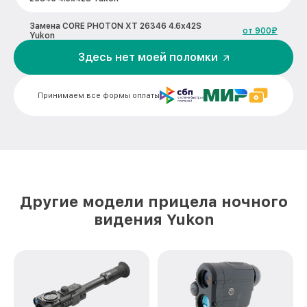
Замена CORE PHOTON XT 26346 4.6x42S
от 900₽
Yukon
Здесь нет моей поломки
Восстановление питания PHOTON XT
от 650₽
26346 4.6x42S Yukon
Принимаем все формы оплаты
Ремонт оптики PHOTON XT 26346
от 2000₽
4.6x42S Yukon
Ремонт датчика синхроимпульсов
от 1550₽
PHOTON XT 26346 4.6x42S Yukon
Калибровка и настройка тепловизора
от 750₽
PHOTON XT 26346 4.6x42S Yukon
Другие модели прицела ночного
Ремонт встроенного дальнометра и
видения Yukon
других устройств PHOTON XT 26346
от 750₽
4.6x42S Yukon
Замена ключей управления PHOTON XT
от 590₽
26346 4.6x42S Yukon
Ремонт цепи питания PHOTON XT 26346
от 1000₽
4.6x42S Yukon