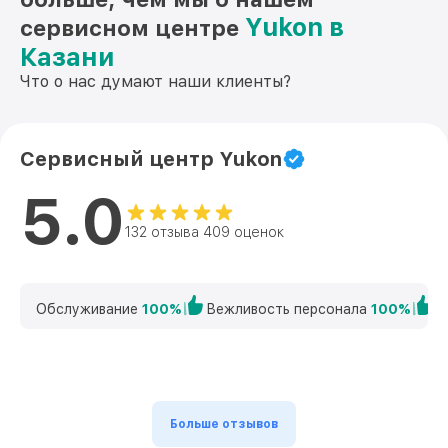
Yukon в
сервисном центре
Ремонт Wi-Fi PHOTON XT 26346 4.6x42S
от 650₽
Yukon
Казани
Что о нас думают наши клиенты?
Ремонт разъема PHOTON XT 26346
от 590₽
4.6x42S Yukon
Ремонт капиллярной трубки PHOTON XT
от 450₽
Сервисный центр Yukon
26346 4.6x42S Yukon
5.0
132 отзыва 409 оценок
Обслуживание
100%
Вежливость персонала
100%
К
Больше отзывов