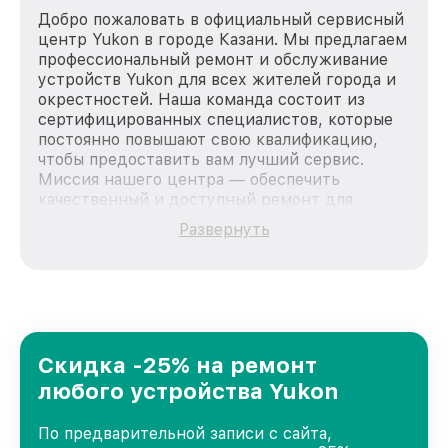
Добро пожаловать в официальный сервисный
центр Yukon в городе Казани. Мы предлагаем
профессиональный ремонт и обслуживание
устройств Yukon для всех жителей города и
окрестностей. Наша команда состоит из
сертифицированных специалистов, которые
постоянно повышают свою квалификацию,
чтобы предоставить вам лучший сервис.
Миссия нашего центра — обеспечить
качественный и доступный ремонт для
каждого пользователя продукции Yukon, вне
Развернуть
зависимости от сложности поломки. Мы
стремимся к тому, чтобы каждый клиент был
удовлетворен скоростью и качеством
предоставляемых услуг. Наша цель — стать
лучшим сервисным центром Yukon в городе
Казани, постоянно повышая уровень доверия
и лояльности наших клиентов.
Скидка -25% на ремонт
любого устройства Yukon
По предварительной записи с сайта,