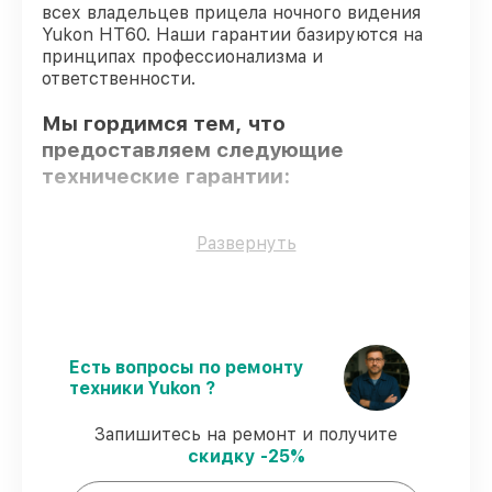
всех владельцев прицела ночного видения
Yukon HT60. Наши гарантии базируются на
принципах профессионализма и
ответственности.
Мы гордимся тем, что
предоставляем следующие
технические гарантии:
Использование оригинальных
Развернуть
запчастей
– гарантируем использование
фирменных запчастей для починки.
Опытные мастера
– проверенные
специалисты с опытом и сертификацией.
Выполнение работ вовремя
–
Есть вопросы по ремонту
соблюдаем сроки восстановления
техники Yukon ?
прицела ночного видения HT60,
согласованные с клиентом.
Запишитесь на ремонт и получите
Сервис с гарантией
– все работы по
скидку -25%
обслуживанию проводятся с
официальной гарантией.