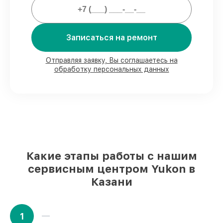
Мы гарантируем:
Записаться на ремонт
80%
работ с возможностью
присутствовать
Отправляя заявку, Вы соглашаетесь на
обработку персональных данных
90%
комплектующих для прицелов
ночного видения имеются в наличии или
доступны для быстрой доставки
Качественные реплики и
оригинальные детали по вашему
выбору
– для любого бюджета
85%
работ за 1–2 часа, при условии, что
восстановление началось сразу
Какие этапы работы с нашим
сервисным центром Yukon в
Казани
1