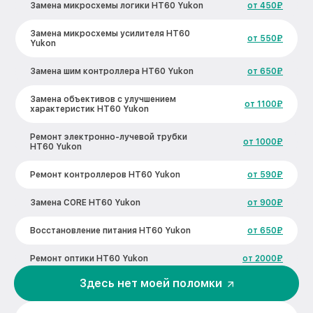
Замена микросхемы логики HT60 Yukon
от 450₽
Замена микросхемы усилителя HT60
от 550₽
Yukon
Замена шим контроллера HT60 Yukon
от 650₽
Замена объективов с улучшением
от 1100₽
характеристик HT60 Yukon
Ремонт электронно-лучевой трубки
от 1000₽
HT60 Yukon
Ремонт контроллеров HT60 Yukon
от 590₽
Замена CORE HT60 Yukon
от 900₽
Восстановление питания HT60 Yukon
от 650₽
Ремонт оптики HT60 Yukon
от 2000₽
Здесь нет моей поломки
Ремонт датчика синхроимпульсов HT60
от 1550₽
Yukon