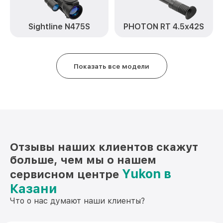
от 750₽
(восстановление) HT60 Yukon
Восстановление после попадания влаги
Sightline N475S
PHOTON RT 4.5x42S
от 650₽
HT60 Yukon
Ремонт Wi-Fi HT60 Yukon
от 650₽
Показать все модели
Ремонт разъема HT60 Yukon
от 590₽
Ремонт капиллярной трубки HT60 Yukon
от 450₽
Отзывы наших клиентов скажут
больше, чем мы о нашем
Yukon в
сервисном центре
Казани
Что о нас думают наши клиенты?